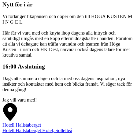
Nytt för i år
Vi förlänger fikapausen och döper om den till HÖGA KUSTEN M
I N G E L.
Här får vi vara med och knyta ihop dagens alla intryck och
samtidigt umgås med en kopp eftermiddagskaffe i handen. Förutom
att alla vi deltagare kan träffa varandra och teamen från Höga
Kusten Turism och HK Dest, närvarar också dagens talare för mer
kreativa samtal.
16:00 Avslutning
Dags att summera dagen och ta med oss dagens inspiration, nya
insikter och kontakter med hem och blicka framåt. Vi säger tack för
denna gång!
Jag vill vara med!
Hotell Hallstaberget
Hotell Hallstaberget Hotel, Sollefteå