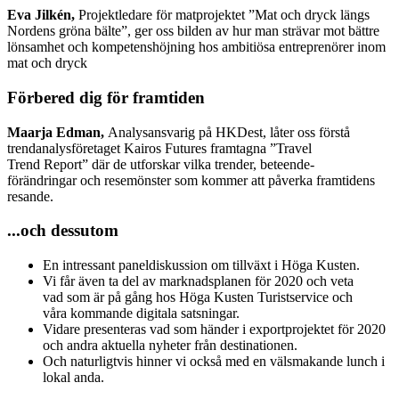
Eva Jilkén,
Projektledare för matprojektet ”Mat och dryck längs
Nordens gröna bälte”, ger oss bilden av hur man strävar mot bättre
lönsamhet och kompetenshöjning hos ambitiösa entreprenörer inom
mat och dryck
Förbered dig för framtiden
Maarja Edman,
Analysansvarig på HKDest, låter oss förstå
trendanalysföretaget Kairos Futures framtagna ”Travel
Trend Report” där de utforskar vilka trender, beteende-
förändringar och resemönster som kommer att påverka framtidens
resande.
...och dessutom
En intressant paneldiskussion om tillväxt i Höga Kusten.
Vi får även ta del av marknadsplanen för 2020 och veta
vad som är på gång hos Höga Kusten Turistservice och
våra kommande digitala satsningar.
Vidare presenteras vad som händer i exportprojektet för 2020
och andra aktuella nyheter från destinationen.
Och naturligtvis hinner vi också med en välsmakande lunch i
lokal anda.